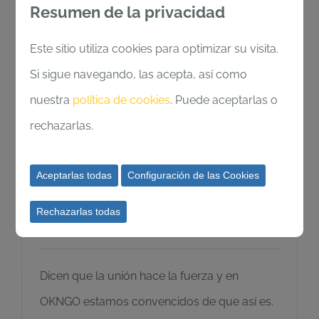
Resumen de la privacidad
Este sitio utiliza cookies para optimizar su visita.
Si sigue navegando, las acepta, así como
nuestra
política de cookies
. Puede aceptarlas o
rechazarlas.
Traductores solidarios unidos
Aceptarlas todas
Configuración de las Cookies
para ayudar a difundir tu
Rechazarlas todas
proyecto social
Dicen que la unión hace la fuerza y en
OKNGO estamos convencidos de que así es.