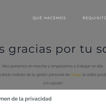
QUÉ HACEMOS
REQUISIT
 gracias por tu so
Nos ponemos en marcha y empezamos a trabajar en ella.
cibirás noticias de tu gestor personal de
okngo
lo antes posib
¡Un saludo!
VOLVER A LA WEB
men de la privacidad