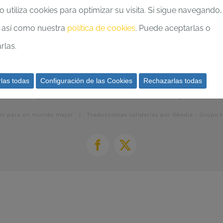
io utiliza cookies para optimizar su visita. Si sigue navegando,
 así como nuestra
política de cookies
. Puede aceptarlas o
rlas.
las todas
Configuración de las Cookies
Rechazarlas todas
Nota legal
|
Política de privacidad
|
Condiciones generales
es para un mundo mejor | Traducciones solidarias por
Okodia - Grupo t
Facebook
X