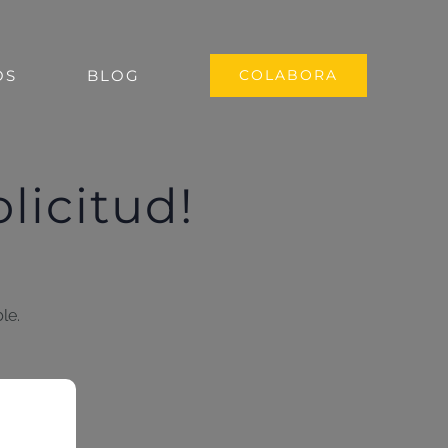
OS
BLOG
COLABORA
licitud!
le.