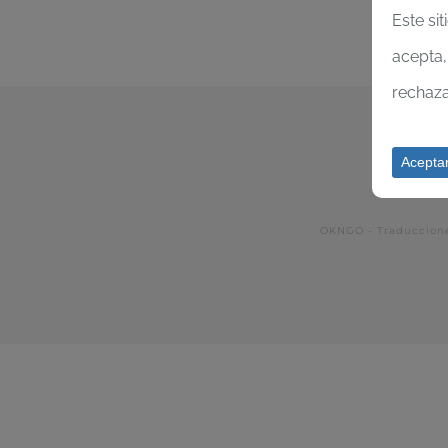
Este sit
acepta,
rechaza
Aceptar
OKNGO - Traduccion