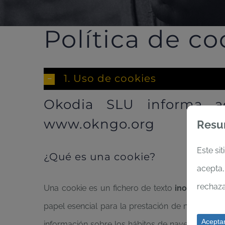
Política de co
1. Uso de cookies
Okodia SLU informa a
www.okngo.org
Resu
Este sit
¿Qué es una cookie?
acepta,
rechaza
Una cookie es un fichero de texto
inofensivo
qu
papel esencial para la prestación de numerosos
Aceptar
información sobre los hábitos de navegación d