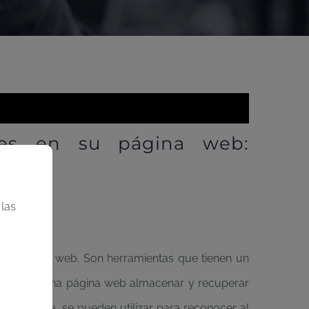
es en su página web:
 las
er página web. Son herramientas que tienen un
permiten a una página web almacenar y recuperar
́n obtenida, se pueden utilizar para reconocer al