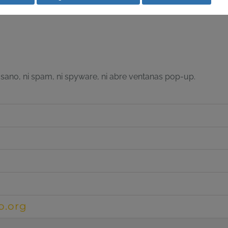
gusano, ni spam, ni spyware, ni abre ventanas pop-up.
o.org